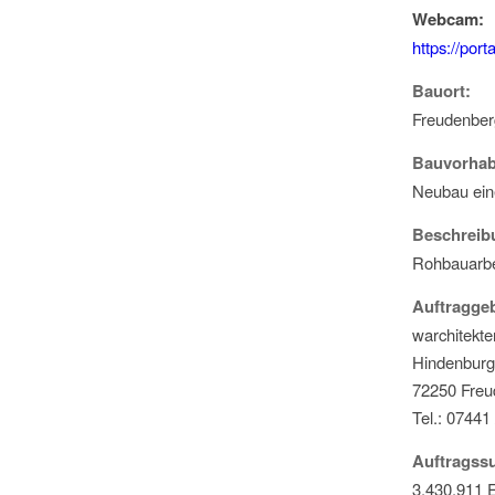
Webcam:
https://por
Bauort:
Freudenber
Bauvorhab
Neubau ein
Beschreib
Rohbauarbe
Auftraggeb
warchitekte
Hindenburgs
72250 Freu
Tel.: 07441
Auftrags
3.430.911