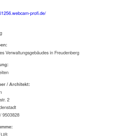
tal1256.webcam-profi.de/
g
en:
es Verwaltungsgebäudes in Freudenberg
ung:
iten
er / Architekt:
n
tr. 2
denstadt
 / 9503828
summe:
 EUR