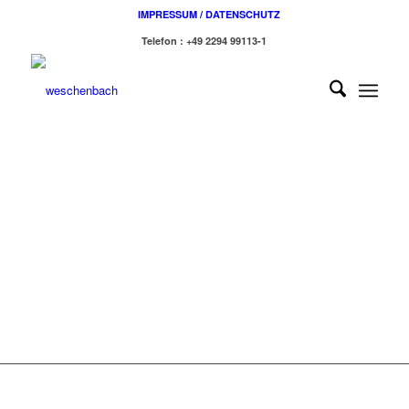
IMPRESSUM / DATENSCHUTZ
Telefon : +49 2294 99113-1
1
2
3
4
5
6