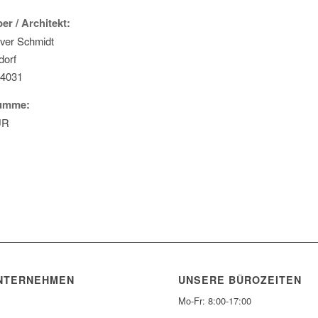
er / Architekt:
liver Schmidt
dorf
 4031
summe:
UR
NTERNEHMEN
UNSERE BÜROZEITEN
Mo-Fr: 8:00-17:00