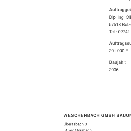
Auftraggeb
Dipl.Ing. O
57518 Betz
Tel.: 02741
Auftrags
201.000 E
Baujahr:
2006
WESCHENBACH GMBH BAUU
Überasbach 3
51597 Morsbach